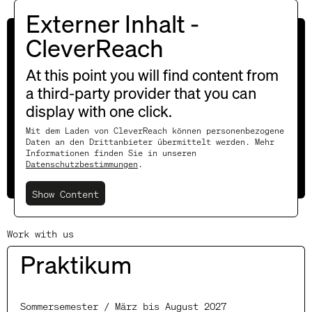
Externer Inhalt -
For insights and friendly
CleverReach
Christmas greetings,
At this point you will find content from
please enter here!
a third-party provider that you can
display with one click.
Mit dem Laden von CleverReach können personenbezogene
Daten an den Drittanbieter übermittelt werden. Mehr
Informationen finden Sie in unseren
Datenschutzbestimmungen
.
Subscribe
Show Content
Work with us
Praktikum
Sommersemester / März bis August 2027