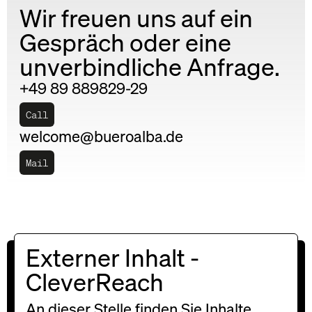
Wir freuen uns auf ein
Gespräch oder eine
unverbindliche Anfrage.
+49 89 889829-29
Call
welcome@bueroalba.de
Mail
Externer Inhalt -
Für Insights und
CleverReach
freundliche
Weihnachtsgrüße bitte
An dieser Stelle finden Sie Inhalte