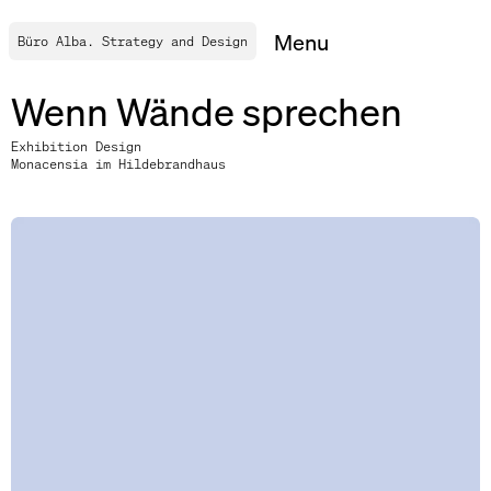
Menu
Büro Alba. Strategy and Design
Projekte
Wenn Wände sprechen
Exhibition Design
Leistungen
Monacensia im Hildebrandhaus
Agentur
Blog
Kontakt
EN