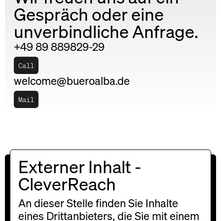
Gespräch oder eine
unverbindliche Anfrage.
+49 89 889829-29
Call
welcome@bueroalba.de
Mail
Externer Inhalt -
Für Insights und
CleverReach
freundliche
Weihnachtsgrüße bitte
An dieser Stelle finden Sie Inhalte
eines Drittanbieters, die Sie mit einem